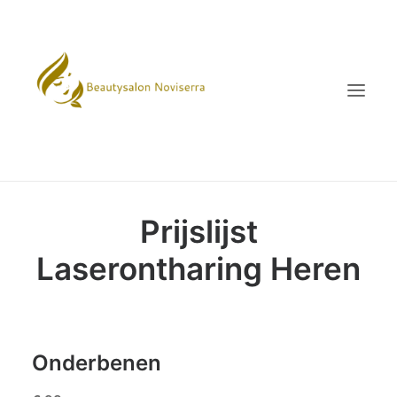
Prijslijst
OVER MIJ
PRODUCTEN
Laserontharing Heren
BEHANDELINGEN
PRIJSLIJST
IMPRESSIE
Onderbenen
CONTACT
KLACHTEN-PROCEDURE